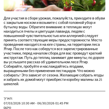
Для участия в сборе урожая, пожалуйста, приходите в обуви
с закрытым носком и возьмите с собой головной убор и
бутылку воды. Обратите внимание: в теплицах могут
находиться пчелы и цветущая лаванда; людям с
повышенной чувствительностью или аллергией следует
принять соответствующие меры предосторожности. Место
проведения находится на юге страны, на территории леса
Ятир. После того как соберутся все зарегистрированные
участники, перед началом сбора для вас проведут краткий
инструктаж. Путь до теплиц занимает две минуты; по дороге
вы услышите рассказ об удивительном лесе Ятир.
Собирайте, пробуйте и наслаждайтесь ягодами,
выращенными без применения пестицидов. Что можно
собирать? Это зависит от сезона. Желающие собрать ягоды
и забрать их домой могут приобрести коробку малины за 25
шекелей.
תאריך:
07/03/2026 10:30 AM - 06/30/2026 01:45 PM
מיקום