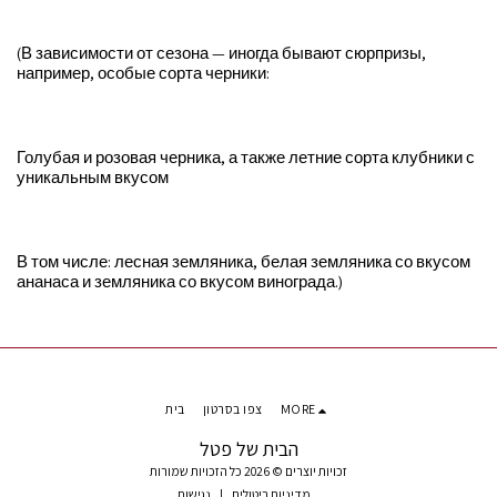
(В зависимости от сезона — иногда бывают сюрпризы,
например, особые сорта черники:
Голубая и розовая черника, а также летние сорта клубники с
уникальным вкусом
В том числе: лесная земляника, белая земляника со вкусом
ананаса и земляника со вкусом винограда.)
בית
צפו בסרטון
MORE
הבית של פטל
זכויות יוצרים © 2026 כל הזכויות שמורות
נגישות
|
מדיניות ביטולים