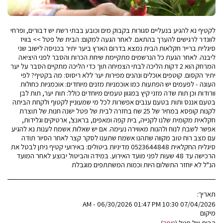
לקטיף נא להגיע בנעליים סגורות בקבוק מים וכובע בבתי רשת יש דבורים, ופרחי
לוונדר לרגישים להערך בהתאם. לאחר הגעה למקום: הבית של פטל >> בוויז
סיגלית ברייר חקלאות הבית נמצא בדרום הארץ ביער יתיר בכניסה לישוב שני
ליבנה. לאחר הגעת כל הנרשמים מתקיימת שיחת הכרות והסבר לפני היציאה
המרחק הוא 2 דקות הליכה לבתי הצמיחה תוך כדי הליכה מתקיים הסבר על יער
יתיר הקסום. קוטפים אוכלים ונהנים מפירות יער ללא ריסוס: מה בקטיף? לפי
העונה - לפעמים יש הפתעות כמו אוכמניות מזנים מיוחדים: אוכמניות כחולות
וורודות וכן תות שדה מזני קיץ במגוון טעמים מיוחדים כולל: תות יער, תות לבן
בטעם אננס ותות בטעם ענבים אפשרות לכל מי שמעוניין לקטוף ולקחת הביתה
לקנות קופסא במחיר של 25 שח בחזרה לבית של פטל ישנה חנות של תוצרת
חקלאית מקומית שלנו לקנייה, בית קפה ומאפים, בראנצ', ארטיקים וגלידות,
אפשר לשבת לנוח ולהנות מאווירה נעימה. אם יש שאלות אשמח לענות נא להגיע
עם מצב רוח טוב מקווה שתהנו אשמח שתענו לסקר קצר לאחר הסיור תודה
סיגלית החקלאית 0523644848 מדיניות ביטולים: באירועי קטיף ניתן לבטל את
הרכישה עד 48 שעות לפני מועד האירוע. במידה והביטול יבוצע לאחר המועד
הנ"ל לא יוחזר התשלום היות וכמות המשתתפים מוגבלת
תאריך:
07/04/2026 10:30 AM - 06/30/2026 01:47 PM
מיקום
הבית של פטל (
מפה
)