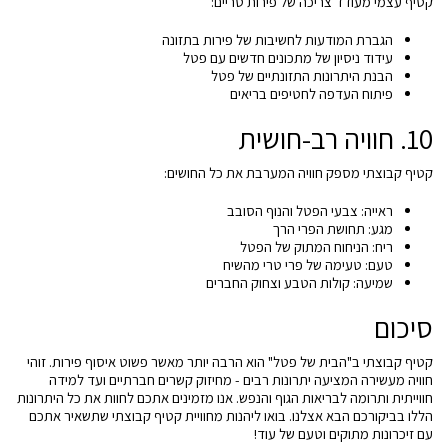
קטיף עצמי מעודד צריכה של פירות טריים:
הגברת המודעות לחשיבות של פירות בתזונה
עידוד ניסיון של מתכונים חדשים עם פטל
הבנת היתרונות התזונתיים של פטל
פיתוח העדפה לחטיפים בריאים
10. חוויה רב-חושית
קטיף קבוצתי מספק חוויה המערבת את כל החושים:
ראייה: צבעי הפטל והנוף הסובב
מגע: תחושת הפרי הרך
ריח: הניחוח המתוק של הפטל
טעם: טעימה של פרי טרי מהשיח
שמיעה: קולות הטבע וצחוק החברים
סיכום
קטיף קבוצתי ב"הבית של פטל" הוא הרבה יותר מאשר פשוט איסוף פירות. זוהי
חוויה מעשירה המציעה יתרונות רבים - מחיזוק קשרים חברתיים ועד למידה
חווייתית ותרומה לבריאות הגוף והנפש. אנו מזמינים אתכם לחוות את כל היתרונות
הללו בביקורכם הבא אצלנו. בואו ליהנות מחוויית קטיף קבוצתי שתשאיר אתכם
עם זיכרונות מתוקים וטעם של עוד!