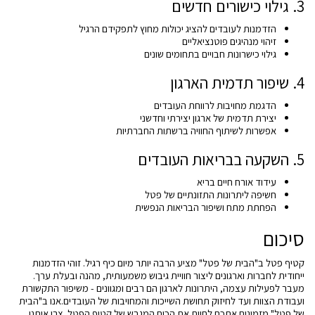
3. גילוי כישורים חדשים
הזדמנות לעובדים להציג יכולות מחוץ לתפקידם הרגיל
זיהוי מנהיגים פוטנציאליים
גילוי כישרונות חבויים בתחומים שונים
4. שיפור תדמית הארגון
הדגמת מחויבות לרווחת העובדים
יצירת תדמית של ארגון יצירתי וחדשני
אפשרות לשיתוף החוויה ברשתות החברתיות
5. השקעה בבריאות העובדים
עידוד אורח חיים בריא
חשיפה ליתרונות התזונתיים של פטל
הפחתת מתח ושיפור הבריאות הנפשית
סיכום
קטיף פטל ב"הבית של פטל" מציע הרבה יותר מיום כיף רגיל. זוהי הזדמנות
ייחודית לחברות וארגונים ליצור חוויית גיבוש משמעותית, מהנה ובעלת ערך.
מעבר לפעילות עצמה, היתרונות לארגון הם רבים ומגוונים - משיפור התקשורת
ועבודת הצוות ועד לחיזוק תחושת השייכות והמחויבות של העובדים.אנו ב"הבית
של פטל" מזמינים אתכם לחוות את הכוח המגבש של קטיף הפטל. צרו איתנו